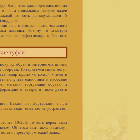
жда. Напротив, даже одевшись весьма
 о своем социальном статусе, надев
каждый, кто хоть раз задумывался об
 подделки.
нии своего товара – слишком много
лки магазина. Потому то зачастую
ли женские туфли недорого, без того,
кие туфли
 покупку обуви в интернет-магазинах
 обороты. Интернет-магазины могут
ть товар прямо «с колес» - имея в
сети получать единичные и массовые
нет магазин, торгующий обувью и
ормацию о товаре, а также давать
нии, Италии или Португалии, а при
ивать заказ, если вас не устраивает
тоить 10-20$, то есть перед вами
налом. Об этом вам также намекнут
остатки пресс-форм, едкий запах.