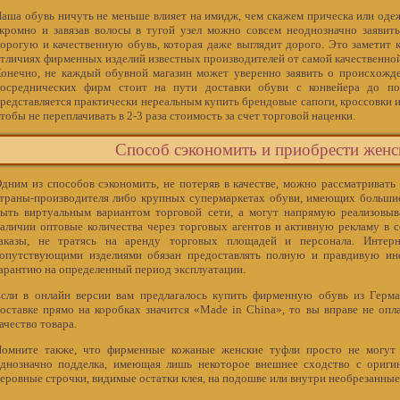
аша обувь ничуть не меньше влияет на имидж, чем скажем прическа или оде
кромно и завязав волосы в тугой узел можно совсем неоднозначно заявить
орогую и качественную обувь, которая даже выглядит дорого. Это заметит 
тличиях фирменных изделий известных производителей от самой качественной
онечно, не каждый обувной магазин может уверенно заявить о происхожде
осреднических фирм стоит на пути доставки обуви с конвейера до по
редставляется практически нереальным купить брендовые сапоги, кроссовки и
тобы не переплачивать в 2-3 раза стоимость за счет торговой наценки.
Способ сэкономить и приобрести женс
дним из способов сэкономить, не потеряв в качестве, можно рассматривать
траны-производителя либо крупных супермаркетах обуви, имеющих большие
ыть виртуальным вариантом торговой сети, а могут напрямую реализовыва
аличии оптовые количества через торговых агентов и активную рекламу в 
аказы, не тратясь на аренду торговых площадей и персонала. Интер
опутствующими изделиями обязан предоставлять полную и правдивую инф
арантию на определенный период эксплуатации.
сли в онлайн версии вам предлагалось купить фирменную обувь из Герма
оставке прямо на коробках значится «Made in China», то вы вправе не оплач
ачество товара.
омните также, что фирменные кожаные женские туфли просто не могут с
днозначно подделка, имеющая лишь некоторое внешнее сходство с ориги
еровные строчки, видимые остатки клея, на подошве или внутри необрезанные 