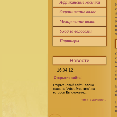
Африканские косички
Н
с
Окрашивание волос
д
о
К
Мелирование волос
п
п
Уход за волосами
ч
Партнеры
О
с
Новости
б
н
16.04.12
з
с
Открытие сайта!
г
Открыт новый сайт Салона
Е
красоты "АфроЭкзотикс", на
д
котором Вы сможете...
к
читать дальше...
П
о
н